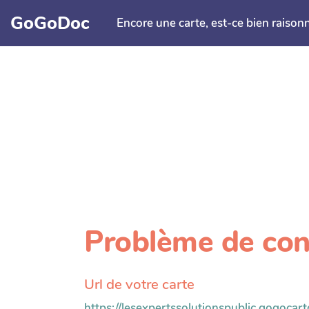
Aller au contenu principal
GoGoDoc
Encore une carte, est-ce bien raison
Problème de con
Url de votre carte
https://lesexpertssolutionspublic.gogocarto