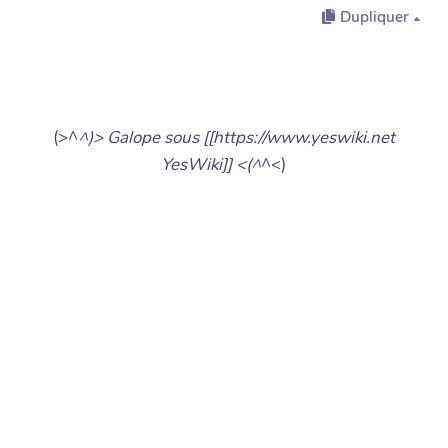
Dupliquer
(>^
^)> Galope sous [[https://www.yeswiki.net
YesWiki]] <(^
^<)