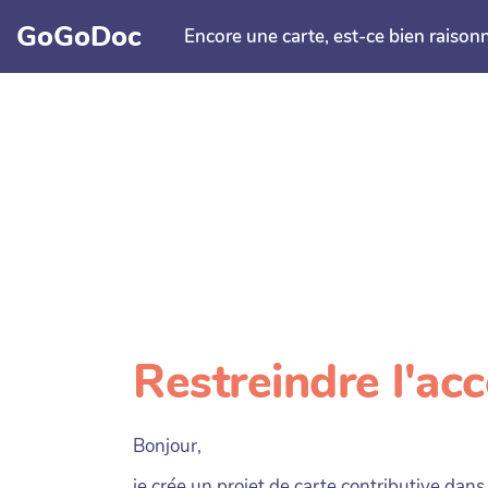
Aller au contenu principal
GoGoDoc
Encore une carte, est-ce bien raison
Restreindre l'acc
Bonjour,
je crée un projet de carte contributive dans