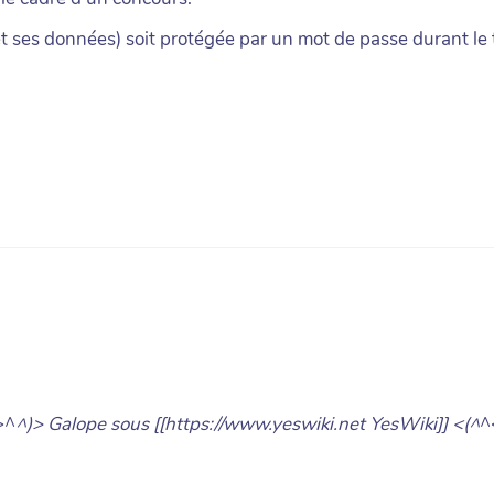
(et ses données) soit protégée par un mot de passe durant l
>^
^)> Galope sous [[https://www.yeswiki.net YesWiki]] <(^
^