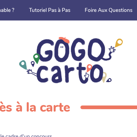
nable ?
Tutoriel Pas à Pas
Foire Aux Questions
ès à la carte
 le cadre d'un concours.