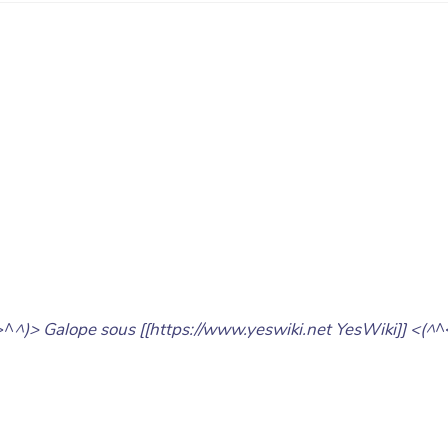
>^
^)> Galope sous [[https://www.yeswiki.net YesWiki]] <(^
^