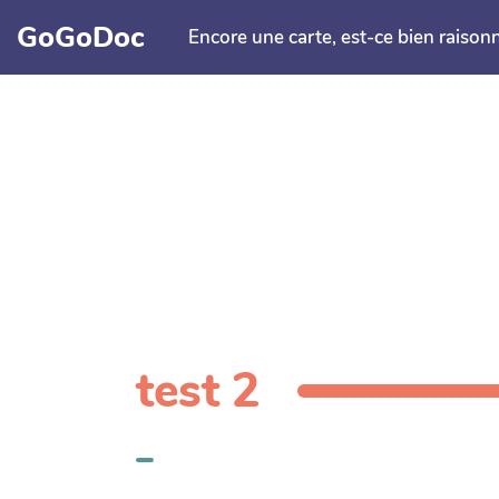
Aller au contenu principal
GoGoDoc
Encore une carte, est-ce bien raison
test 2