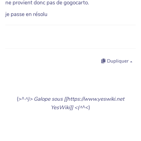
ne provient donc pas de gogocarto.
je passe en résolu
Dupliquer
(>^
^)> Galope sous [[https://www.yeswiki.net
YesWiki]] <(^
^<)