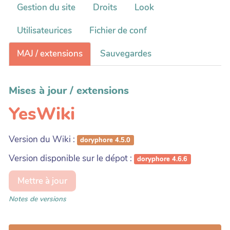
Gestion du site
Droits
Look
Utilisateurices
Fichier de conf
MAJ / extensions
Sauvegardes
Mises à jour / extensions
YesWiki
Version du Wiki :
doryphore 4.5.0
Version disponible sur le dépot :
doryphore 4.6.6
Mettre à jour
Notes de versions