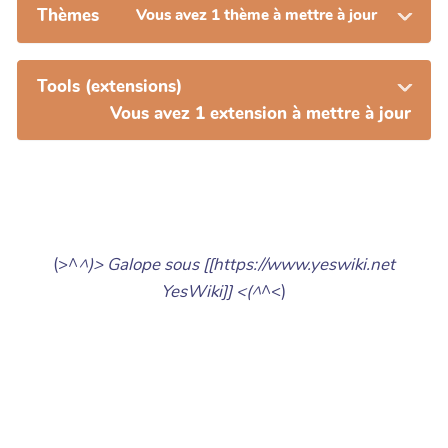
Thèmes
Vous avez 1 thème à mettre à jour
Tools (extensions)
Vous avez 1 extension à mettre à jour
(>^
^)> Galope sous [[https://www.yeswiki.net
YesWiki]] <(^
^<)