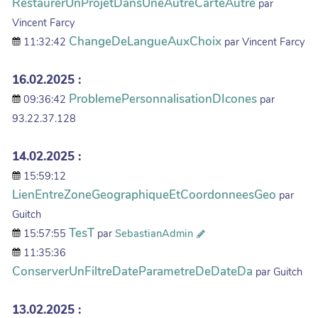
RestaurerUnProjetDansUneAutreCarteAutre
par
Vincent Farcy
ChangeDeLangueAuxChoix
11:32:42
par Vincent Farcy
16.02.2025 :
ProblemePersonnalisationDIcones
09:36:42
par
93.22.37.128
14.02.2025 :
15:59:12
LienEntreZoneGeographiqueEtCoordonneesGeo
par
Guitch
TesT
15:57:55
par
SebastianAdmin
11:35:36
ConserverUnFiltreDateParametreDeDateDa
par Guitch
13.02.2025 :