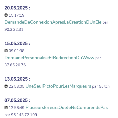
20.05.2025 :
15:17:19
DemandeDeConnexionApresLaCreationDUnEle
par
90.3.32.31
15.05.2025 :
09:01:38
DomainePersonnaliseEtRedirectionDuWww
par
37.65.20.76
13.05.2025 :
UneSeulPictoPourLesMarqueurs
22:53:05
par Guitch
07.05.2025 :
PlusieursErreursQueJeNeComprendsPas
12:58:49
par 95.143.72.199