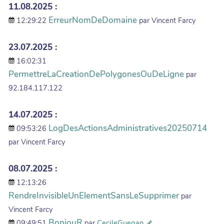
11.08.2025 :
ErreurNomDeDomaine
12:29:22
par Vincent Farcy
23.07.2025 :
16:02:31
PermettreLaCreationDePolygonesOuDeLigne
par
92.184.117.122
14.07.2025 :
LogDesActionsAdministratives20250714
09:53:26
par Vincent Farcy
08.07.2025 :
12:13:26
RendreInvisibleUnElementSansLeSupprimer
par
Vincent Farcy
BonjouR
09:49:51
par
CecileGuegan