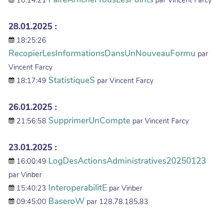
10:14:21
par Vincent Farcy
28.01.2025 :
18:25:26
RecopierLesInformationsDansUnNouveauFormu
par
Vincent Farcy
StatistiqueS
18:17:49
par Vincent Farcy
26.01.2025 :
SupprimerUnCompte
21:56:58
par Vincent Farcy
23.01.2025 :
LogDesActionsAdministratives20250123
16:00:49
par Vinber
InteroperabilitE
15:40:23
par Vinber
BaseroW
09:45:00
par 128.78.185.83