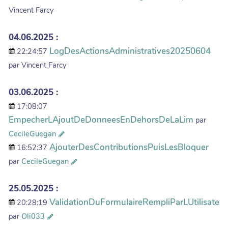
Vincent Farcy
04.06.2025 :
LogDesActionsAdministratives20250604
22:24:57
par Vincent Farcy
03.06.2025 :
17:08:07
EmpecherLAjoutDeDonneesEnDehorsDeLaLim
par
CecileGuegan
AjouterDesContributionsPuisLesBloquer
16:52:37
par
CecileGuegan
25.05.2025 :
ValidationDuFormulaireRempliParLUtilisate
20:28:19
par
Oli033