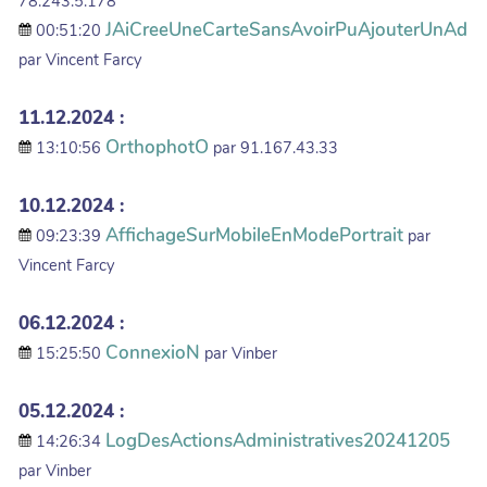
78.243.5.178
JAiCreeUneCarteSansAvoirPuAjouterUnAd
00:51:20
par Vincent Farcy
11.12.2024 :
OrthophotO
13:10:56
par 91.167.43.33
10.12.2024 :
AffichageSurMobileEnModePortrait
09:23:39
par
Vincent Farcy
06.12.2024 :
ConnexioN
15:25:50
par Vinber
05.12.2024 :
LogDesActionsAdministratives20241205
14:26:34
par Vinber