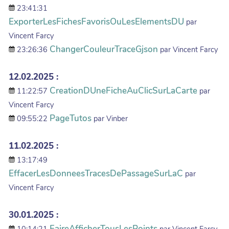
23:41:31
ExporterLesFichesFavorisOuLesElementsDU
par
Vincent Farcy
ChangerCouleurTraceGjson
23:26:36
par Vincent Farcy
12.02.2025 :
CreationDUneFicheAuClicSurLaCarte
11:22:57
par
Vincent Farcy
PageTutos
09:55:22
par Vinber
11.02.2025 :
13:17:49
EffacerLesDonneesTracesDePassageSurLaC
par
Vincent Farcy
30.01.2025 :
FaireAfficherTousLesPoints