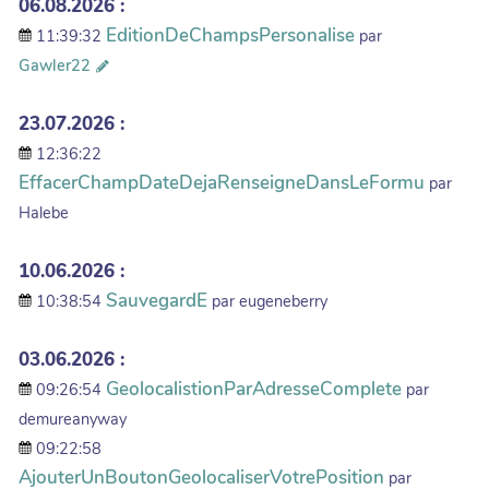
06.08.2026 :
EditionDeChampsPersonalise
11:39:32
par
Gawler22
23.07.2026 :
12:36:22
EffacerChampDateDejaRenseigneDansLeFormu
par
Halebe
10.06.2026 :
SauvegardE
10:38:54
par eugeneberry
03.06.2026 :
GeolocalistionParAdresseComplete
09:26:54
par
demureanyway
09:22:58
AjouterUnBoutonGeolocaliserVotrePosition
par