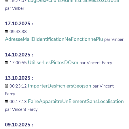
LogDesActionsAdministratives20251018
19:27:07
par Vinber
17.10.2025 :
09:43:38
AdresseMailDIdentificationNeFonctionnePlu
par Vinber
14.10.2025 :
UtiliserLesPictosDOsm
17:00:55
par Vincent Farcy
13.10.2025 :
ImporterDesFichiersGeojson
00:23:12
par Vincent
Farcy
FaireApparaitreUnElementSansLocalisation
00:17:13
par Vincent Farcy
09.10.2025 :