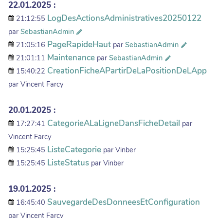
22.01.2025 :
LogDesActionsAdministratives20250122
21:12:55
par
SebastianAdmin
PageRapideHaut
21:05:16
par
SebastianAdmin
Maintenance
21:01:11
par
SebastianAdmin
CreationFicheAPartirDeLaPositionDeLApp
15:40:22
par Vincent Farcy
20.01.2025 :
CategorieALaLigneDansFicheDetail
17:27:41
par
Vincent Farcy
ListeCategorie
15:25:45
par Vinber
ListeStatus
15:25:45
par Vinber
19.01.2025 :
SauvegardeDesDonneesEtConfiguration
16:45:40
par Vincent Farcy