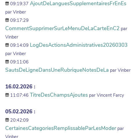
AjoutDeLanguesSupplementairesFrEnEs
09:19:37
par Vinber
09:17:29
CommentSupprimerSurLeMenuDeLaCarteEnC2
par
Vinber
LogDesActionsAdministratives20260303
09:14:09
par Vinber
09:11:06
SautsDeLigneDansUneRubriqueNotesDeLa
par Vinber
16.02.2026 :
TitreDesChampsAjoutes
11:07:46
par Vincent Farcy
05.02.2026 :
20:42:09
CertainesCategoriesRemplissableParLesModer
par
Vinber