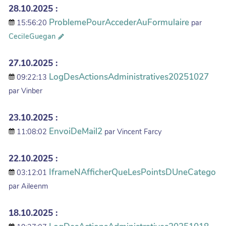
28.10.2025 :
ProblemePourAccederAuFormulaire
15:56:20
par
CecileGuegan
27.10.2025 :
LogDesActionsAdministratives20251027
09:22:13
par Vinber
23.10.2025 :
EnvoiDeMail2
11:08:02
par Vincent Farcy
22.10.2025 :
IframeNAfficherQueLesPointsDUneCatego
03:12:01
par Aileenm
18.10.2025 :