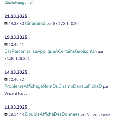
CecileGuegan
21.03.2025 :
ItineraireS
14:33:30
par 88.173.140.26
19.03.2025 :
10:45:41
CssPersonnaliseAppliqueACertainsGeojsonUn
par
31.36.128.251
14.03.2025 :
10:40:32
ProblemeAffichageNomDuChampDansLaFicheD
par
Vincent Farcy
11.03.2025 :
DoubleAfficheDesDonnees
19:14:44
par Vincent Farcy