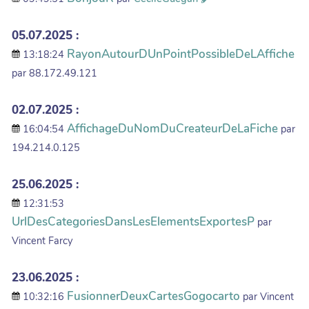
05.07.2025 :
RayonAutourDUnPointPossibleDeLAffiche
13:18:24
par 88.172.49.121
02.07.2025 :
AffichageDuNomDuCreateurDeLaFiche
16:04:54
par
194.214.0.125
25.06.2025 :
12:31:53
UrlDesCategoriesDansLesElementsExportesP
par
Vincent Farcy
23.06.2025 :
FusionnerDeuxCartesGogocarto
10:32:16
par Vincent