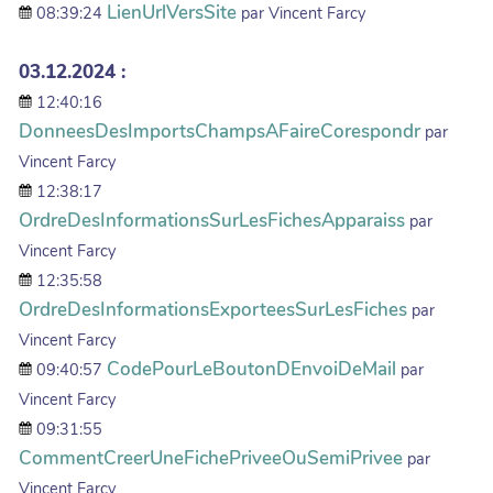
LienUrlVersSite
08:39:24
par Vincent Farcy
03.12.2024 :
12:40:16
DonneesDesImportsChampsAFaireCorespondr
par
Vincent Farcy
12:38:17
OrdreDesInformationsSurLesFichesApparaiss
par
Vincent Farcy
12:35:58
OrdreDesInformationsExporteesSurLesFiches
par
Vincent Farcy
CodePourLeBoutonDEnvoiDeMail
09:40:57
par
Vincent Farcy
09:31:55
CommentCreerUneFichePriveeOuSemiPrivee
par
Vincent Farcy