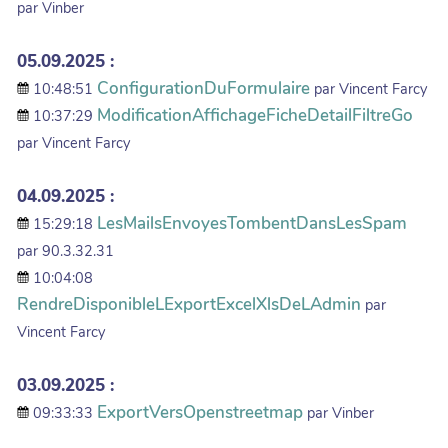
par Vinber
05.09.2025 :
ConfigurationDuFormulaire
10:48:51
par Vincent Farcy
ModificationAffichageFicheDetailFiltreGo
10:37:29
par Vincent Farcy
04.09.2025 :
LesMailsEnvoyesTombentDansLesSpam
15:29:18
par 90.3.32.31
10:04:08
RendreDisponibleLExportExcelXlsDeLAdmin
par
Vincent Farcy
03.09.2025 :
ExportVersOpenstreetmap
09:33:33
par Vinber