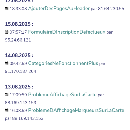
17.08.2025 :
AjouterDesPagesAuHeader
18:33:08
par 81.64.230.55
15.08.2025 :
FormulaireDInscriptionDefectueux
07:57:17
par
95.24.66.121
14.08.2025 :
CategoriesNeFonctionnentPlus
09:42:59
par
91.170.187.204
13.08.2025 :
ProblemeAffichageSurLaCarte
17:09:59
par
88.169.143.153
ProblemeDAffichageMarqueursSurLaCarte
16:08:59
par 88.169.143.153